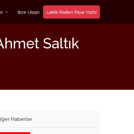
er
Bize Ulaşın
Laiklik İhlalleri İhbar Hattı
Ahmet Saltık
iğer Haberler