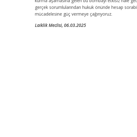
kurma aşamasına gelen bu bombayı etkisiz hale geti
gerçek sorumlularından hukuk önünde hesap sorabilme
mücadelesine güç vermeye çağırıyoruz.
Laiklik Meclisi, 06.03.2025