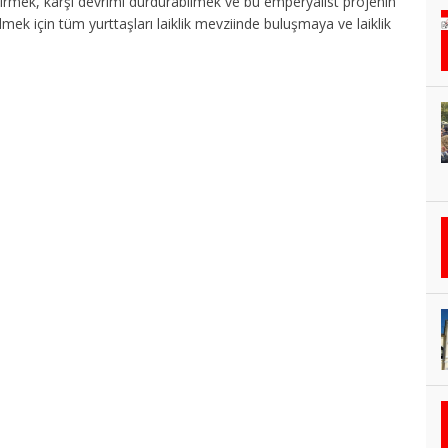
rmek, karşı devrimi durdurabilmek ve bu emperyalist projenin
k için tüm yurttaşları laiklik mevziinde buluşmaya ve laiklik