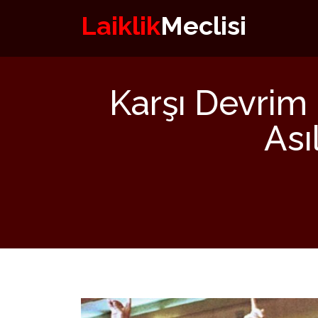
Laiklik
Meclisi
Karşı Devrim 
Ası