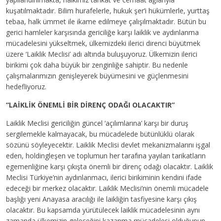
kuşatılmaktadır. Bilim hurafelerle, hukuk şer’i hükümlerle, yurttaş
tebaa, halk ümmet ile ikame edilmeye çalışılmaktadır. Bütün bu
gerici hamleler karşısında gericiliğe karşı laiklik ve aydınlanma
mücadelesini yükseltmek, ülkemizdeki ilerici direnci büyütmek
üzere ‘Laiklik Meclisi’ adı altında buluşuyoruz. Ülkemizin ilerici
birikimi çok daha büyük bir zenginliğe sahiptir. Bu nedenle
çalışmalarımızın genişleyerek büyümesini ve güçlenmesini
hedefliyoruz.
“LAİKLİK ÖNEMLİ BİR DİRENÇ ODAĞI OLACAKTIR”
Laiklik Meclisi gericiliğin güncel ‘açılımlarına’ karşı bir duruş
sergilemekle kalmayacak, bu mücadelede bütünlüklü olarak
sözünü söyleyecektir. Laiklik Meclisi devlet mekanizmalarını işgal
eden, holdingleşen ve toplumun her tarafına yayılan tarikatların
egemenliğine karşı çıkışta önemli bir direnç odağı olacaktır. Laiklik
Meclisi Türkiye’nin aydınlanmacı, ilerici birikiminin kendini ifade
edeceği bir merkez olacaktır. Laiklik Meclisi’nin önemli mücadele
başlığı yeni Anayasa aracılığı ile laikliğin tasfiyesine karşı çıkış
olacaktır. Bu kapsamda yürütülecek laiklik mücadelesinin aynı
zamanda ülkemizin geleceğini kazanma mücadelesi olduğunun