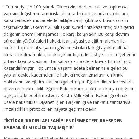
“Cumhuriyet’in 100. yılında ülkemizin, idari, hukuki ve toplumsal
yapısını değiştirme amacıyla atılan adımlara ve artan saldırılara
karşı verilecek mücadelede laikliğe sahip çıkılması büyük önem
taşımaktadır. Ülkemiz 20 yılı aşkın süredir hız kazanmış olan gerici
dalganın önemli bir aşaması ile karşı karşıyadır. Bu karşı devrim
sürecinin yürütücüleri hukuki, idari, siyasi ve eğitim alanları ile
birlikte toplumsal yaşamın güvencesi olan laikliği ayaklar altına
almakla kalmamakta, artık açık bir biçimde tasfiye etme niyetlerini
ortaya koymaktadırlar. Tarikat ve cemaatlere büyük bir mali güç
kazandırılmıştır. Toplumsal yaşamı adeta belirler hale gelen bu
yapılar devlet kademeleri ile hukuki mekanizmaların en kritik
noktalarını ve eğitim alanını işgal etmiştir. Eğitim dini referanslarla
düzenlenmekte, Milli Eğitim Bakanı karma okullara karşı olduğunu
açıkça ifade edebilmektedir. Başta Milli Eğitim Bakanlığı olmak
üzere bakanlıklar Diyanet İşleri Başkanlığı ve tarikat uzantılarıyla
imzaladıkları protokolleri hayata geçirmektedir.
“İKTİDAR ‘KADINLARI SAHİPLENDİRMEKTEN’ BAHSEDEN
KARANLIĞI MECLİSE TAŞIMIŞTIR”
Kadının erkek ile eşitliğini reddederek gericilikle kuşatan, çocukları