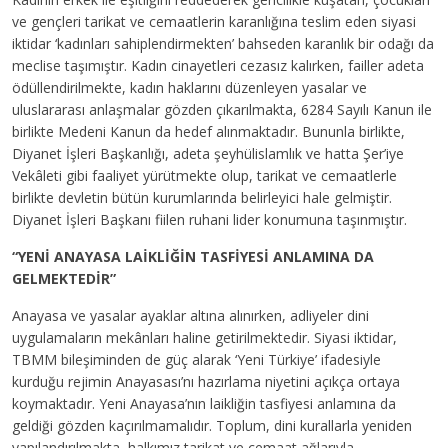
ve gençleri tarikat ve cemaatlerin karanlığına teslim eden siyasi
iktidar ‘kadınları sahiplendirmekten’ bahseden karanlık bir odağı da
meclise taşımıştır. Kadın cinayetleri cezasız kalırken, failler adeta
ödüllendirilmekte, kadın haklarını düzenleyen yasalar ve
uluslararası anlaşmalar gözden çıkarılmakta, 6284 Sayılı Kanun ile
birlikte Medeni Kanun da hedef alınmaktadır. Bununla birlikte,
Diyanet İşleri Başkanlığı, adeta şeyhülislamlık ve hatta Şer’iye
Vekâleti gibi faaliyet yürütmekte olup, tarikat ve cemaatlerle
birlikte devletin bütün kurumlarında belirleyici hale gelmiştir.
Diyanet İşleri Başkanı fiilen ruhani lider konumuna taşınmıştır.
“YENİ ANAYASA LAİKLİĞİN TASFİYESİ ANLAMINA DA
GELMEKTEDİR”
Anayasa ve yasalar ayaklar altına alınırken, adliyeler dini
uygulamaların mekânları haline getirilmektedir. Siyasi iktidar,
TBMM bileşiminden de güç alarak ‘Yeni Türkiye’ ifadesiyle
kurduğu rejimin Anayasası’nı hazırlama niyetini açıkça ortaya
koymaktadır. Yeni Anayasa’nın laikliğin tasfiyesi anlamına da
geldiği gözden kaçırılmamalıdır. Toplum, dini kurallarla yeniden
yapılandırılmakta, halkımız tarikat ve cemaat ağlarıyla