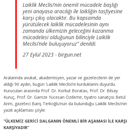
Laiklik Meclisi’nin önemli mücadele başlığı
yeni anayasa aracılığı ile laikliğin tasfiyesine
karşı çıkış olacaktır. Bu kapsamda
yürütülecek laiklik mücadelesinin aynı
zamanda ülkemizin geleceğini kazanma
mücadelesi olduğunun bilinciyle Laiklik
Meclisi’nde buluşuyoruz” denildi.
27 Eylül 2023 - birgun.net
Aralarında avukat, akademisyen, yazar ve gazetecilerin de yer
aldığı 90 aydın, bugün ‘Laiklik Meclisi’ni kurduklarını duyurdu.
Kurucuları arasında Prof. Dr. Korkut Boratav, Prof. Dr. Bilsay
Kuruç, Prof. Dr. Gamze Yücesan Özdemir, tiyatro sanatçısı Betül
Arım, gazeteci Barış Terkoğlu’nun da bulunduğu Laiklik Meclisi’nin
yazılı açıklaması şöyle:
“ÜLKEMİZ GERİCİ DALGANIN ÖNEMLİ BİR AŞAMASI İLE KARŞI
KARŞIYADIR”