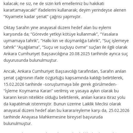
kalacak; ne siz, ne de sizin kirli emelleriniz bu hakikati
karartamayacak!” ifadelerini kullanarak; deyim yerindeyse alenen
“Kıyamete kadar şeriat” çağrısı yapmıştır.
Oktay Saral’ın yine anayasal düzeni hedef alan bu eylemi
karşısında da; “Görevde yetkiyi kötüye kullanmak”, “Yasalara
uymamaya tahrik”, “Halkı kin ve düşmanlığa tahrik”, “Suç işlemeye
tahrik” “Aşağılama”, “Suçu ve suçluyu övme” suçları ile ilgili olarak
Ankara Cumhuriyet Başsavcılığına 20.08.2025 tarihinde ayrıca suç
duyurusunda bulunulmuştur.
Ancak, Ankara Cumhuriyet Başsavcılığı tarafından, Saral’ın anılan
şeriat çağrısının ifade özgürlüğü kapsamında kaldığı belirtilerek,
15.02.2026 tarihinde -soruşturmaya bile gerek görülmeden-
“İşleme Koymama Kararı” verilmiş ve yasaya aykırı olarak bu
kararın kesin nitelikte olduğu belirtilerek, anılan karara itiraz yolu
da kapatılmak istenmiştir. Bunun üzerine Laiklik Meclisi olarak
anayasal düzeni hedef alan bu karara/eyleme karşı da, 25.02.2026
tarihinde Anayasa Mahkemesine bireysel başvuruda
bulunulmuştur.