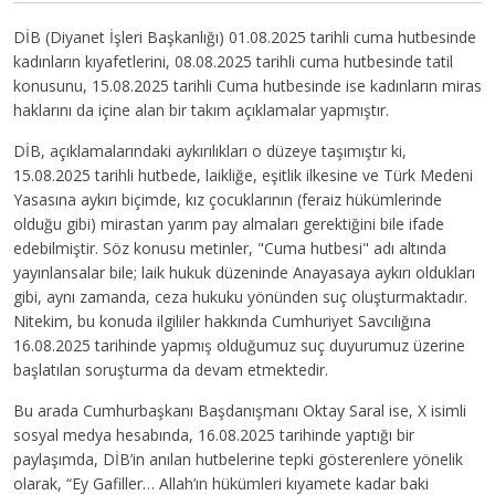
DİB (Diyanet İşleri Başkanlığı) 01.08.2025 tarihli cuma hutbesinde
kadınların kıyafetlerini, 08.08.2025 tarihli cuma hutbesinde tatil
konusunu, 15.08.2025 tarihli Cuma hutbesinde ise kadınların miras
haklarını da içine alan bir takım açıklamalar yapmıştır.
DİB, açıklamalarındaki aykırılıkları o düzeye taşımıştır ki,
15.08.2025 tarihli hutbede, laikliğe, eşitlik ilkesine ve Türk Medeni
Yasasına aykırı biçimde, kız çocuklarının (feraiz hükümlerinde
olduğu gibi) mirastan yarım pay almaları gerektiğini bile ifade
edebilmiştir. Söz konusu metinler, "Cuma hutbesi" adı altında
yayınlansalar bile; laik hukuk düzeninde Anayasaya aykırı oldukları
gibi, aynı zamanda, ceza hukuku yönünden suç oluşturmaktadır.
Nitekim, bu konuda ilgililer hakkında Cumhuriyet Savcılığına
16.08.2025 tarihinde yapmış olduğumuz suç duyurumuz üzerine
başlatılan soruşturma da devam etmektedir.
Bu arada Cumhurbaşkanı Başdanışmanı Oktay Saral ise, X isimli
sosyal medya hesabında, 16.08.2025 tarihinde yaptığı bir
paylaşımda, DİB’in anılan hutbelerine tepki gösterenlere yönelik
olarak, “Ey Gafiller… Allah’ın hükümleri kıyamete kadar baki