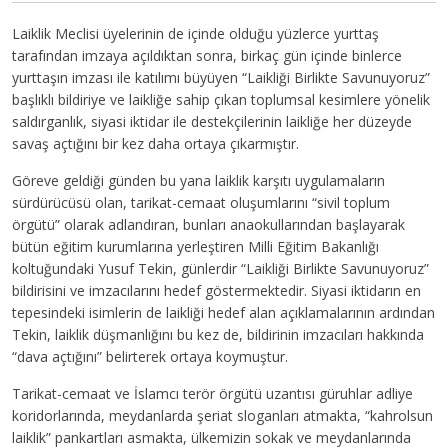
Laiklik Meclisi üyelerinin de içinde olduğu yüzlerce yurttaş
tarafından imzaya açıldıktan sonra, birkaç gün içinde binlerce
yurttaşın imzası ile katılımı büyüyen “Laikliği Birlikte Savunuyoruz”
başlıklı bildiriye ve laikliğe sahip çıkan toplumsal kesimlere yönelik
saldırganlık, siyasi iktidar ile destekçilerinin laikliğe her düzeyde
savaş açtığını bir kez daha ortaya çıkarmıştır.
Göreve geldiği günden bu yana laiklik karşıtı uygulamaların
sürdürücüsü olan, tarikat-cemaat oluşumlarını “sivil toplum
örgütü” olarak adlandıran, bunları anaokullarından başlayarak
bütün eğitim kurumlarına yerleştiren Milli Eğitim Bakanlığı
koltuğundaki Yusuf Tekin, günlerdir “Laikliği Birlikte Savunuyoruz”
bildirisini ve imzacılarını hedef göstermektedir. Siyasi iktidarın en
tepesindeki isimlerin de laikliği hedef alan açıklamalarının ardından
Tekin, laiklik düşmanlığını bu kez de, bildirinin imzacıları hakkında
“dava açtığını” belirterek ortaya koymuştur.
Tarikat-cemaat ve İslamcı terör örgütü uzantısı güruhlar adliye
koridorlarında, meydanlarda şeriat sloganları atmakta, “kahrolsun
laiklik” pankartları asmakta, ülkemizin sokak ve meydanlarında