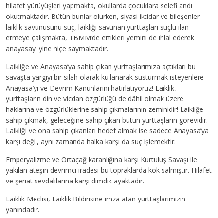
hilafet yürüyüşleri yapmakta, okullarda çocuklara selefi andı
okutmaktadır. Bütün bunlar olurken, siyasi iktidar ve bileşenleri
laiklik savunusunu suç, laikliği savunan yurttaşları suçlu ilan
etmeye çalışmakta, TBMM’de ettikleri yemini de ihlal ederek
anayasayı yine hiçe saymaktadır.
Laikliğe ve Anayasa’ya sahip çıkan yurttaşlarımıza açtıkları bu
savaşta yargıyı bir silah olarak kullanarak susturmak isteyenlere
Anayasa’yı ve Devrim Kanunlarını hatırlatıyoruz! Laiklik,
yurttaşların din ve vicdan özgürlüğü de dâhil olmak üzere
haklarına ve özgürlüklerine sahip çıkmalarının zeminidir! Laikliğe
sahip çıkmak, geleceğine sahip çıkan bütün yurttaşların görevidir.
Laikliği ve ona sahip çıkanları hedef almak ise sadece Anayasa’ya
karşı değil, aynı zamanda halka karşı da suç işlemektir.
Emperyalizme ve Ortaçağ karanlığına karşı Kurtuluş Savaşı ile
yakılan ateşin devrimci iradesi bu topraklarda kök salmıştır. Hilafet
ve şeriat sevdalılarına karşı dimdik ayaktadır.
Laiklik Meclisi, Laiklik Bildirisine imza atan yurttaşlarımızın
yanındadır.