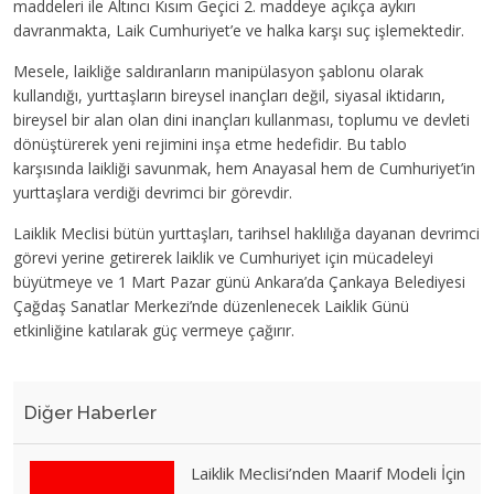
maddeleri ile Altıncı Kısım Geçici 2. maddeye açıkça aykırı
davranmakta, Laik Cumhuriyet’e ve halka karşı suç işlemektedir.
Mesele, laikliğe saldıranların manipülasyon şablonu olarak
kullandığı, yurttaşların bireysel inançları değil, siyasal iktidarın,
bireysel bir alan olan dini inançları kullanması, toplumu ve devleti
dönüştürerek yeni rejimini inşa etme hedefidir. Bu tablo
karşısında laikliği savunmak, hem Anayasal hem de Cumhuriyet’in
yurttaşlara verdiği devrimci bir görevdir.
Laiklik Meclisi bütün yurttaşları, tarihsel haklılığa dayanan devrimci
görevi yerine getirerek laiklik ve Cumhuriyet için mücadeleyi
büyütmeye ve 1 Mart Pazar günü Ankara’da Çankaya Belediyesi
Çağdaş Sanatlar Merkezi’nde düzenlenecek Laiklik Günü
etkinliğine katılarak güç vermeye çağırır.
Diğer Haberler
Laiklik Meclisi’nden Maarif Modeli İçin