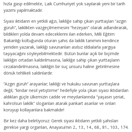
hızla gasp edilmekte, Laik Cumhuriyet yok sayılarak yeni bir tarih
yazımı yapılmaktadır.
Siyasi iktidarın en yetkili ağzı, laikliğe sahip çıkan yurttaşları “azgın
güruh”, laiklikten vazgeçilmemesini “hezeyan” olarak adlandırarak,
bildikleri yolda devam edeceklerini ilan ederken, Milli Eğitim
Bakanlığı koltuğunda oturan şahıs da laiklik tanımını kendince
yeniden yazarak, laikliği savunanları asılsız iddialarla yargıya
taşıyacağını söyleyebilmektedir. Bütün bunlar açık bir biçimde
laikliğin ortadan kaldırılmasına, laikliğe sahip çıkan yurttaşların
cezalandırılmasına, laikliğin bir suç unsuru haline getirilmesine
dönük tehlikeli saldırılardır.
‘’Azgın güruh’’ arayanlar; laikliği ve hukuku savunan yurttaşlara
değil, “kindar nesil yetiştirme” hedefiyle yola çıkan siyasi iktidardan
aldıkları güçle ülkemizin cadde ve meydanlarında “yaşasın şeriat,
kahrolsun laiklik” sloganları atarak pankart asanlar ve onları
koruyup kollayanlara bakmalıdır!
Bir kez daha belirtiyoruz: Gerek siyasi iktidarın yetkili şahısları
gerekse yargı organları, Anayasa’nın 2., 13., 14., 68., 81., 103., 174.