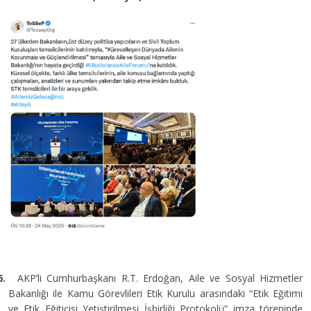
6.
AKP’li Cumhurbaşkanı R.T. Erdoğan, Aile ve Sosyal Hizmetler
Bakanlığı ile Kamu Görevlileri Etik Kurulu arasındaki “Etik Eğitimi
ve Etik Eğiticisi Yetiştirilmesi İşbirliği Protokolü” imza töreninde