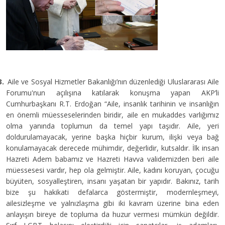
3.
Aile ve Sosyal Hizmetler Bakanlığı’nın düzenlediği Uluslararası Aile
Forumu'nun açılışına katılarak konuşma yapan AKP’li
Cumhurbaşkanı R.T. Erdoğan “Aile, insanlık tarihinin ve insanlığın
en önemli müesseselerinden biridir, aile en mukaddes varlığımız
olma yanında toplumun da temel yapı taşıdır. Aile, yeri
doldurulamayacak, yerine başka hiçbir kurum, ilişki veya bağ
konulamayacak derecede mühimdir, değerlidir, kutsaldır. İlk insan
Hazreti Adem babamız ve Hazreti Havva validemizden beri aile
müessesesi vardır, hep ola gelmiştir. Aile, kadını koruyan, çocuğu
büyüten, sosyalleştiren, insanı yaşatan bir yapıdır. Bakınız, tarih
bize şu hakikati defalarca göstermiştir, modernleşmeyi,
ailesizleşme ve yalnızlaşma gibi iki kavram üzerine bina eden
anlayışın bireye de topluma da huzur vermesi mümkün değildir.