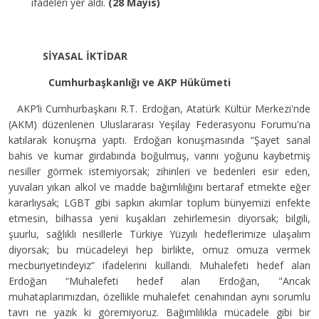
ifadeleri yer aldı.
(28 Mayıs)
SİYASAL İKTİDAR
Cumhurbaşkanlığı ve AKP Hükümeti
AKP’li Cumhurbaşkanı R.T. Erdoğan, Atatürk Kültür Merkezi'nde
(AKM) düzenlenen Uluslararası Yeşilay Federasyonu Forumu'na
katılarak konuşma yaptı. Erdoğan konuşmasında “Şayet sanal
bahis ve kumar girdabında boğulmuş, varını yoğunu kaybetmiş
nesiller görmek istemiyorsak; zihinleri ve bedenleri esir eden,
yuvaları yıkan alkol ve madde bağımlılığını bertaraf etmekte eğer
kararlıysak; LGBT gibi sapkın akımlar toplum bünyemizi enfekte
etmesin, bilhassa yeni kuşakları zehirlemesin diyorsak; bilgili,
şuurlu, sağlıklı nesillerle Türkiye Yüzyılı hedeflerimize ulaşalım
diyorsak; bu mücadeleyi hep birlikte, omuz omuza vermek
mecburiyetindeyiz” ifadelerini kullandı. Muhalefeti hedef alan
Erdoğan “Muhalefeti hedef alan Erdoğan, "Ancak
muhataplarımızdan, özellikle muhalefet cenahından aynı sorumlu
tavrı ne yazık ki göremiyoruz. Bağımlılıkla mücadele gibi bir