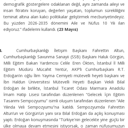
demografik göstergelere odaklanan değil, aynı zamanda aileyi ve
insan fıtratını koruyan, değerleri yaşatan, toplumun sürekliliğini
teminat altına alan kalıcı politikalar geliştirmek mecburiyetindeyiz.
Bu yüzden 2026-2035 dönemini Aile ve Nüfus 10 Yılı ilan
ediyoruz.” ifadelerini kullandı.
(23 Mayıs)
4.
Cumhurbaşkanlığı İletişim Başkanı Fahrettin Altun,
Cumhurbaşkanlığı Savunma Sanayii (SSB) Başkanı Haluk Görgün,
Milli Eğitim Bakan Yardımcısı Celile Eren Ökten, İstanbul İl Milli
Eğitim Müdürü Mücahit Yentür, AKP’li Cumhurbaşkanı R.T.
Erdoğan’ın oğlu İlim Yayma Cemiyeti mütevelli heyeti başkanı ve
İbn Haldun Üniversitesi Mütevelli Heyeti Başkan Vekili
Bilal
Erdoğan ile birlikte, İstanbul Ticaret Odası Marmara Anadolu
İmam Hatip Lisesi tarafından düzenlenen “Gelecek İçin Eğitim
Tasarımı Sempozyumu” isimli oluşum tarafından düzenlenen “Aile
Yılında Veli Sempozyumu”na katıldı. Sempozyumda Fahrettin
Altun’un ve Görgün’ün yanı sıra Bilal Erdoğan da açılış konuşması
yaptı. Erdoğan konuşmasında “
Türkiye'nin gelecekte yine güçlü bir
ülke olmaya devam etmesini istiyorsak, o zaman nüfusumuzun