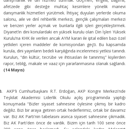
danışmanlık ve din hizmeti sunmak. Göçmen, engelli, bağımlı,
afetzede gibi desteğe muhtaç kesimlere yönelik manevi
danışmanlık hizmetleri yürütmek. İhtiyaç duyulan yerlerde okuma
salonu, aile ve dinî rehberlik merkezi, gençlik çalışmaları merkezi
ve benzeri yerler açmak ve bunlarla ilgili işleri gerçekleştirmek.
Diyanet’in dini konulardaki en yüksek kurulu olan Din İşleri Yüksek
Kurulu’na KHK ile verilen ancak AYM kararı ile iptal edilen bazı özel
yetkileri içeren maddeler de komisyondan geçti. Bu kapsamda
kurula, dini yayınların bedeli karşılığında incelenmesi yetkisi tanındı.
Kurulun, “din kültür, tecrübe ve ihtisasları ile tanınmış” kişilerden
rapor, tebliğ, makale ve vaaz için yararlanmasına olanak sağlandı.
(14 Mayıs)
0.
AKP'li Cumhurbaşkanı R.T. Erdoğan, AKP Kongre Merkezi'nde
Teşkilat Akademisi Liderlik Okulu açılış programında yaptığı
konuşmada “Bizler siyaset sahnesine öylesine çıkmış bir kadro
değiliz. Bizi bir araya getiren ortak hedeflerimiz, ortak bir davamız
var. Biz AK Parti'nin tabelasını asınca siyaset sahnesine çıkmadık.
Biz AK Parti'den önce de vardık. Bizim için tarih 100 sene önce