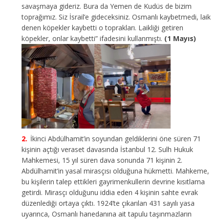
savaşmaya gideriz. Bura da Yemen de Kudüs de bizim
toprağımız. Siz İsrail’e gideceksiniz. Osmanlı kaybetmedi, laik
denen köpekler kaybetti o toprakları. Laikliği getiren
köpekler, onlar kaybetti” ifadesini kullanmıştı.
(1 Mayıs)
İkinci Abdülhamit’in soyundan geldiklerini öne süren 71
kişinin açtığı veraset davasında İstanbul 12. Sulh Hukuk
Mahkemesi, 15 yıl süren dava sonunda 71 kişinin 2.
Abdülhamit’in yasal mirasçısı olduğuna hükmetti. Mahkeme,
bu kişilerin talep ettikleri gayrimenkullerin devrine kısıtlama
getirdi.
Mirasçı olduğunu iddia eden 4 kişinin sahte evrak
düzenlediği ortaya çıktı. 1924’te çıkarılan 431 sayılı yasa
uyarınca, Osmanlı hanedanına ait tapulu taşınmazların