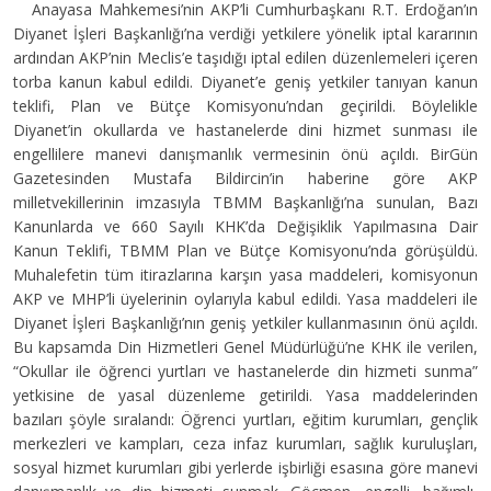
Anayasa Mahkemesi’nin AKP’li Cumhurbaşkanı R.T. Erdoğan’ın
Diyanet İşleri Başkanlığı’na verdiği yetkilere yönelik iptal kararının
ardından AKP’nin Meclis’e taşıdığı iptal edilen düzenlemeleri içeren
torba kanun kabul edildi. Diyanet’e geniş yetkiler tanıyan kanun
teklifi, Plan ve Bütçe Komisyonu’ndan geçirildi. Böylelikle
Diyanet’in okullarda ve hastanelerde dini hizmet sunması ile
engellilere manevi danışmanlık vermesinin önü açıldı. BirGün
Gazetesinden Mustafa Bildircin’in haberine göre AKP
milletvekillerinin imzasıyla TBMM Başkanlığı’na sunulan, Bazı
Kanunlarda ve 660 Sayılı KHK’da Değişiklik Yapılmasına Dair
Kanun Teklifi, TBMM Plan ve Bütçe Komisyonu’nda görüşüldü.
Muhalefetin tüm itirazlarına karşın yasa maddeleri, komisyonun
AKP ve MHP’li üyelerinin oylarıyla kabul edildi. Yasa maddeleri ile
Diyanet İşleri Başkanlığı’nın geniş yetkiler kullanmasının önü açıldı.
Bu kapsamda Din Hizmetleri Genel Müdürlüğü’ne KHK ile verilen,
“Okullar ile öğrenci yurtları ve hastanelerde din hizmeti sunma”
yetkisine de yasal düzenleme getirildi. Yasa maddelerinden
bazıları şöyle sıralandı: Öğrenci yurtları, eğitim kurumları, gençlik
merkezleri ve kampları, ceza infaz kurumları, sağlık kuruluşları,
sosyal hizmet kurumları gibi yerlerde işbirliği esasına göre manevi