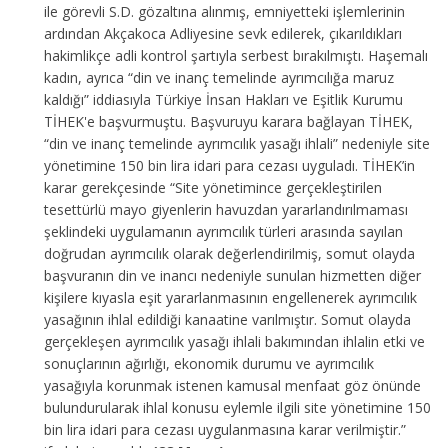
ile görevli S.D. gözaltına alınmış, emniyetteki işlemlerinin
ardından Akçakoca Adliyesine sevk edilerek, çıkarıldıkları
hakimlikçe adli kontrol şartıyla serbest bırakılmıştı.
Haşemalı
kadın,
ayrıca “din ve inanç temelinde ayrımcılığa maruz
kaldığı” iddiasıyla Türkiye İnsan Hakları ve Eşitlik Kurumu
TİHEK'e başvurmuştu. Başvuruyu karara bağlayan TİHEK,
“din ve inanç temelinde ayrımcılık yasağı ihlali” nedeniyle site
yönetimine 150 bin lira idari para cezası uyguladı. TİHEK’in
karar gerekçesinde “Site yönetimince gerçekleştirilen
tesettürlü mayo giyenlerin havuzdan yararlandırılmaması
şeklindeki uygulamanın ayrımcılık türleri arasında sayılan
doğrudan ayrımcılık olarak değerlendirilmiş, somut olayda
başvuranın din ve inancı nedeniyle sunulan hizmetten diğer
kişilere kıyasla eşit yararlanmasının engellenerek ayrımcılık
yasağının ihlal edildiği kanaatine varılmıştır. Somut olayda
gerçekleşen ayrımcılık yasağı ihlali bakımından ihlalin etki ve
sonuçlarının ağırlığı, ekonomik durumu ve ayrımcılık
yasağıyla korunmak istenen kamusal menfaat göz önünde
bulundurularak ihlal konusu eylemle ilgili site yönetimine 150
bin lira idari para cezası uygulanmasına karar verilmiştir.”