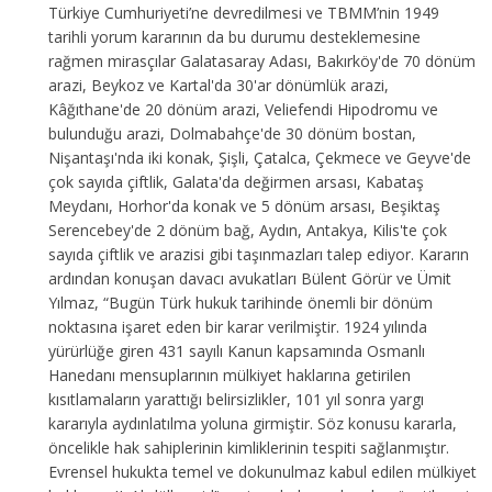
Türkiye Cumhuriyeti’ne devredilmesi ve TBMM’nin 1949
tarihli yorum kararının da bu durumu desteklemesine
rağmen mirasçılar Galatasaray Adası, Bakırköy'de 70 dönüm
arazi, Beykoz ve Kartal'da 30'ar dönümlük arazi,
Kâğıthane'de 20 dönüm arazi, Veliefendi Hipodromu ve
bulunduğu arazi, Dolmabahçe'de 30 dönüm bostan,
Nişantaşı'nda iki konak, Şişli, Çatalca, Çekmece ve Geyve'de
çok sayıda çiftlik, Galata'da değirmen arsası, Kabataş
Meydanı, Horhor'da konak ve 5 dönüm arsası, Beşiktaş
Serencebey'de 2 dönüm bağ, Aydın, Antakya, Kilis'te çok
sayıda çiftlik ve arazisi gibi taşınmazları talep ediyor. Kararın
ardından konuşan davacı avukatları Bülent Görür ve Ümit
Yılmaz, “Bugün Türk hukuk tarihinde önemli bir dönüm
noktasına işaret eden bir karar verilmiştir. 1924 yılında
yürürlüğe giren 431 sayılı Kanun kapsamında Osmanlı
Hanedanı mensuplarının mülkiyet haklarına getirilen
kısıtlamaların yarattığı belirsizlikler, 101 yıl sonra yargı
kararıyla aydınlatılma yoluna girmiştir. Söz konusu kararla,
öncelikle hak sahiplerinin kimliklerinin tespiti sağlanmıştır.
Evrensel hukukta temel ve dokunulmaz kabul edilen mülkiyet