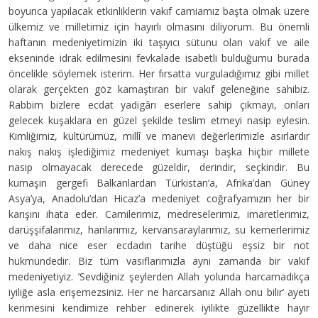
boyunca yapılacak etkinliklerin vakıf camiamız başta olmak üzere
ülkemiz ve milletimiz için hayırlı olmasını diliyorum. Bu önemli
haftanın medeniyetimizin iki taşıyıcı sütunu olan vakıf ve aile
ekseninde idrak edilmesini fevkalade isabetli bulduğumu burada
öncelikle söylemek isterim. Her fırsatta vurguladığımız gibi millet
olarak gerçekten göz kamaştıran bir vakıf geleneğine sahibiz.
Rabbim bizlere ecdat yadigârı eserlere sahip çıkmayı, onları
gelecek kuşaklara en güzel şekilde teslim etmeyi nasip eylesin.
Kimliğimiz, kültürümüz, millî ve manevi değerlerimizle asırlardır
nakış nakış işlediğimiz medeniyet kumaşı başka hiçbir millete
nasip olmayacak derecede güzeldir, derindir, seçkindir. Bu
kumaşın gergefi Balkanlardan Türkistan’a, Afrika’dan Güney
Asya’ya, Anadolu’dan Hicaz’a medeniyet coğrafyamızın her bir
karışını ihata eder. Camilerimiz, medreselerimiz, imaretlerimiz,
darüşşifalarımız, hanlarımız, kervansaraylarımız, su kemerlerimiz
ve daha nice eser ecdadın tarihe düştüğü eşsiz bir not
hükmündedir. Biz tüm vasıflarımızla aynı zamanda bir vakıf
medeniyetiyiz. ’Sevdiğiniz şeylerden Allah yolunda harcamadıkça
iyiliğe asla erişemezsiniz. Her ne harcarsanız Allah onu bilir’ ayeti
kerimesini kendimize rehber edinerek iyilikte güzellikte hayır