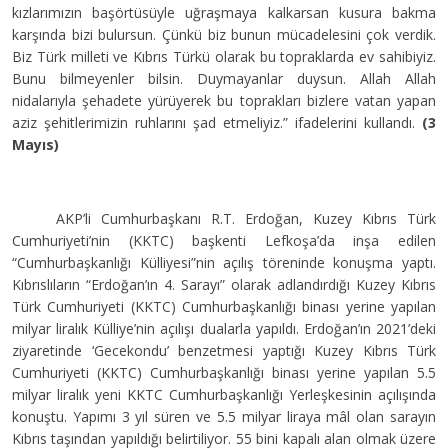
kızlarımızın başörtüsüyle uğraşmaya kalkarsan kusura bakma
karşında bizi bulursun. Çünkü biz bunun mücadelesini çok verdik.
Biz Türk milleti ve Kıbrıs Türkü olarak bu topraklarda ev sahibiyiz.
Bunu bilmeyenler bilsin. Duymayanlar duysun. Allah Allah
nidalarıyla şehadete yürüyerek bu toprakları bizlere vatan yapan
aziz şehitlerimizin ruhlarını şad etmeliyiz.” ifadelerini kullandı.
(3
Mayıs)
AKP’li Cumhurbaşkanı R.T. Erdoğan, Kuzey Kıbrıs Türk
Cumhuriyeti’nin (KKTC) başkenti Lefkoşa’da inşa edilen
“Cumhurbaşkanlığı Külliyesi”nin açılış töreninde konuşma yaptı.
Kıbrıslıların “Erdoğan’ın 4. Sarayı” olarak adlandırdığı Kuzey Kıbrıs
Türk Cumhuriyeti (KKTC) Cumhurbaşkanlığı binası yerine yapılan
milyar liralık Külliye’nin açılışı dualarla yapıldı. Erdoğan’ın 2021’deki
ziyaretinde ‘Gecekondu’ benzetmesi yaptığı Kuzey Kıbrıs Türk
Cumhuriyeti (KKTC) Cumhurbaşkanlığı binası yerine yapılan 5.5
milyar liralık yeni KKTC Cumhurbaşkanlığı Yerleşkesinin açılışında
konuştu. Yapımı 3 yıl süren ve 5.5 milyar liraya mâl olan sarayın
Kıbrıs taşından yapıldığı belirtiliyor. 55 bini kapalı alan olmak üzere