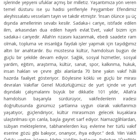
işlerinde yepyeni ufuklar açmış bir milletiz. Yaşantımıza yön veren
temel düsturu ise şu hadisi şerifleriyle Peygamber Efendimiz
aleyhissalatu vesselam tayin ve takdir etmiştir. ’İnsan ölünce şu üç
dışında amellerinin sevabı kesilir. Sadaka-i cariye, istifade edilen
ilim, arkasından dua edilen hayırlı evlat.’Evet, vakıf bizim için
sadaka-i cariyedir. Allah’ın rızasını kazanmak, ebedi saadete ram
olmak, topluma ve insanlığa faydalı işler yapmak için taşıdığımız
altın bir anahtardır. Bu müstesna kültür, hamdolsun bugün de
güçlü bir şekilde devam ediyor. Sağlık, sosyal hizmetler, sosyal
yardım, eğitim, araştırma, kültür, sanat, spor, kalkınma, hukuk,
insan hakları ve çevre gibi alanlarda 70 bine yakın vakıf hâli
hazırda faaliyet gösteriyor. Böylesine köklü ve güçlü bir mirası
devralan Vakıflar Genel Müdürlüğümüz de yurt içinde ve yurt
dışındaki çalışmalarını büyük bir dikkatle 101 yıldır, Allah’a
hamdolsun başarıyla sürdürüyor, vakfedenlerin iradesi
doğrultusunda günümüz şartlarına uygun olarak vakıflarımızı
yaşatıyor, güçlendiriyor, kültür mirasımızın gelecek kuşaklara
ulaştırılması için canla, başla gayret sarf ediyor. Namazgâhlardan,
sübyan mekteplerine, tabhanelerden kuş evlerine her türlü vakıf
eserine gözü gibi bakıyor, onarıyor, ihya ediyor.” dedi. Yılın Vakfı
Ödülü verilen İslamcı Mehir Vakfı’nı kutlayan Erdoğan “Özellikle