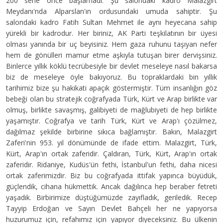
200 sene önce başlamadı. Şu salondaki kadro Malazgirt
Meydanı'nda Alparslan'ın ordusundaki umuda sahiptir. Şu
salondaki kadro Fatih Sultan Mehmet ile aynı heyecana sahip
yürekli bir kadrodur. Her biriniz, AK Parti teşkilatının bir üyesi
olması yanında bir uç beyisiniz. Hem gaza ruhunu taşıyan nefer
hem de gönülleri mamur etme aşkıyla tutuşan birer dervişsiniz.
Binlerce yıllık köklü tecrübesiyle bir devlet meseleye nasıl bakarsa
biz de meseleye öyle bakıyoruz. Bu topraklardaki bin yıllık
tarihimiz bize şu hakikati apaçık göstermiştir. Tüm insanlığın göz
bebeği olan bu stratejik coğrafyada Türk, Kürt ve Arap birlikte var
olmuş, birlikte savaşmış, galibiyeti de mağlubiyeti de hep birlikte
yaşamıştır. Coğrafya ve tarih Türk, Kürt ve Arap'ı çözülmez,
dağılmaz şekilde birbirine sıkıca bağlamıştır. Bakın, Malazgirt
Zaferi'nin 953. yıl dönümünde de ifade ettim. Malazgirt, Türk,
Kürt, Arap'ın ortak zaferidir. Çaldıran, Türk, Kürt, Arap'ın ortak
zaferidir. Ridaniye, Kudüs'ün fethi, İstanbul'un fethi, daha nicesi
ortak zaferimizdir. Biz bu coğrafyada ittifak yapınca büyüdük,
güçlendik, cihana hükmettik. Ancak dağılınca hep beraber fetreti
yaşadık. Birbirimize düştüğümüzde zayıfladık, geriledik. Recep
Tayyip Erdoğan ve Sayın Devlet Bahçeli her ne yapıyorsa
huzurumuz için, refahımız için yapıyor diyeceksiniz. Bu ülkenin