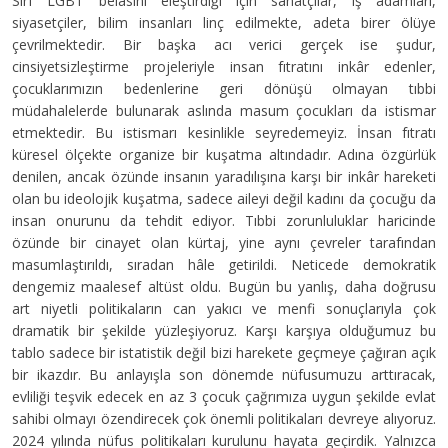
Sırf LGBT belasını eleştirdiği için sanatçılar, iş adamları,
siyasetçiler, bilim insanları linç edilmekte, adeta birer ölüye
çevrilmektedir. Bir başka acı verici gerçek ise şudur,
cinsiyetsizleştirme projeleriyle insan fıtratını inkâr edenler,
çocuklarımızın bedenlerine geri dönüşü olmayan tıbbi
müdahalelerde bulunarak aslında masum çocukları da istismar
etmektedir. Bu istismarı kesinlikle seyredemeyiz. İnsan fıtratı
küresel ölçekte organize bir kuşatma altındadır. Adına özgürlük
denilen, ancak özünde insanın yaradılışına karşı bir inkâr hareketi
olan bu ideolojik kuşatma, sadece aileyi değil kadını da çocuğu da
insan onurunu da tehdit ediyor. Tıbbi zorunluluklar haricinde
özünde bir cinayet olan kürtaj, yine aynı çevreler tarafından
masumlaştırıldı, sıradan hâle getirildi. Neticede demokratik
dengemiz maalesef altüst oldu. Bugün bu yanlış, daha doğrusu
art niyetli politikaların can yakıcı ve menfi sonuçlarıyla çok
dramatik bir şekilde yüzleşiyoruz. Karşı karşıya olduğumuz bu
tablo sadece bir istatistik değil bizi harekete geçmeye çağıran açık
bir ikazdır. Bu anlayışla son dönemde nüfusumuzu arttıracak,
evliliği teşvik edecek en az 3 çocuk çağrımıza uygun şekilde evlat
sahibi olmayı özendirecek çok önemli politikaları devreye alıyoruz.
2024 yılında nüfus politikaları kurulunu hayata geçirdik. Yalnızca