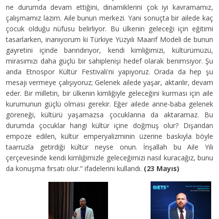
ne durumda devam ettiğini, dinamiklerini çok iyi kavramamız,
çalışmamız lazım. Aile bunun merkezi. Yani sonuçta bir ailede kaç
çocuk olduğu nüfusu belirliyor. Bu ülkenin geleceği için eğitimi
tasarlarken, inanıyorum ki Türkiye Yüzyılı Maarif Modeli de bunun
gayretini içinde barındırıyor, kendi kimliğimizi, kültürümüzü,
mirasımızı daha güçlü bir sahiplenişi hedef olarak benimsiyor. Şu
anda Etnospor Kültür Festivali'ni yapıyoruz. Orada da hep şu
mesajı vermeye çalışıyoruz; Gelenek ailede yaşar, aktarılır, devam
eder. Bir milletin, bir ülkenin kimliğiyle geleceğini kurması için aile
kurumunun güçlü olması gerekir. Eğer ailede anne-baba gelenek
göreneği, kültürü yaşamazsa çocuklarına da aktaramaz. Bu
durumda çocuklar hangi kültür içine doğmuş olur? Dışarıdan
empoze edilen, kültür emperyalizminin üzerine baskıyla böyle
taarruzla getirdiği kültür neyse onun. İnşallah bu Aile Yılı
çerçevesinde kendi kimliğimizle geleceğimizi nasıl kuracağız, bunu
da konuşma fırsatı olur.” ifadelerini kullandı.
(23 Mayıs)