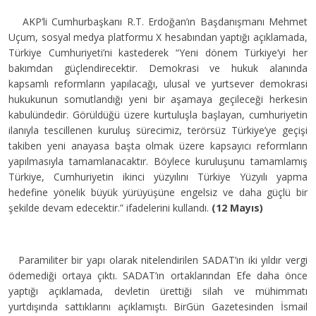
AKP’li Cumhurbaşkanı R.T. Erdoğan’ın Başdanışmanı Mehmet
Uçum, sosyal medya platformu X hesabından yaptığı açıklamada,
Türkiye Cumhuriyeti’ni kastederek “Yeni dönem Türkiye’yi her
bakımdan güçlendirecektir. Demokrasi ve hukuk alanında
kapsamlı reformların yapılacağı, ulusal ve yurtsever demokrasi
hukukunun somutlandığı yeni bir aşamaya geçileceği herkesin
kabulündedir. Görüldüğü üzere kurtuluşla başlayan, cumhuriyetin
ilanıyla tescillenen kuruluş sürecimiz, terörsüz Türkiye’ye geçişi
takiben yeni anayasa başta olmak üzere kapsayıcı reformların
yapılmasıyla tamamlanacaktır. Böylece kuruluşunu tamamlamış
Türkiye, Cumhuriyetin ikinci yüzyılını Türkiye Yüzyılı yapma
hedefine yönelik büyük yürüyüşüne engelsiz ve daha güçlü bir
şekilde devam edecektir.” ifadelerini kullandı.
(12 Mayıs)
Paramiliter bir yapı olarak nitelendirilen SADAT’ın iki yıldır vergi
ödemediği ortaya çıktı. SADAT’ın ortaklarından Efe daha önce
yaptığı açıklamada, devletin ürettiği silah ve mühimmatı
yurtdışında sattıklarını açıklamıştı. BirGün Gazetesinden İsmail