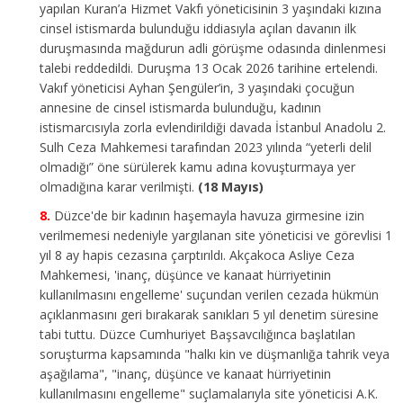
yapılan Kuran’a Hizmet Vakfı yöneticisinin 3 yaşındaki kızına
cinsel istismarda bulunduğu iddiasıyla açılan davanın ilk
duruşmasında mağdurun adli görüşme odasında dinlenmesi
talebi reddedildi.
Duruşma 13 Ocak 2026 tarihine ertelendi.
Vakıf yöneticisi
Ayhan Şengüler’in,
3 yaşındaki çocuğun
annesine de cinsel istismarda bulunduğu, kadının
istismarcısıyla zorla evlendirildiği davada İstanbul Anadolu 2.
Sulh Ceza Mahkemesi tarafından 2023 yılında “yeterli delil
olmadığı” öne sürülerek kamu adına kovuşturmaya yer
olmadığına karar verilmişti.
(18 Mayıs)
Düzce'de bir kadının haşemayla havuza girmesine izin
verilmemesi nedeniyle yargılanan site yöneticisi ve görevlisi 1
yıl 8 ay hapis cezasına çarptırıldı.
Akçakoca Asliye Ceza
Mahkemesi, 'inanç, düşünce ve kanaat hürriyetinin
kullanılmasını engelleme' suçundan verilen cezada hükmün
açıklanmasını geri bırakarak sanıkları 5 yıl denetim süresine
tabi tuttu. Düzce Cumhuriyet Başsavcılığınca başlatılan
soruşturma kapsamında "halkı kin ve düşmanlığa tahrik veya
aşağılama", "inanç, düşünce ve kanaat hürriyetinin
kullanılmasını engelleme" suçlamalarıyla site yöneticisi A.K.