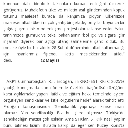
konunun dahi ideolojik takıntılara kurban edildiğini üzülerek
görüyoruz. Muhalefetin ülke ve milletin asıl gündeminden kopuk
tutumu maalesef burada da karşımıza çıkıyor. Ülkemizde
maalesef alkol tüketimi çok yanlış bir şekilde, on yıllar boyunca bir
çağdaşlaşma, bir modernleşme projesi olarak lanse edildi. Yakın
tarihimizde gümrük ve tekel bakanlarının 'bol içki ve sigara içilir
inşallah' diyerek bar açtığı utanç sahnelerine şahit olduk. Bu
mesele öyle bir hal aldı ki 28 Şubat döneminde alkol kullanmadığı
için insanlarımız fişlendi. Hatta mesleklerinden atıldı.”
dedi.
(2 Mayıs)
AKP’li Cumhurbaşkanı R.T. Erdoğan, TEKNOFEST KKTC 2025’te
yaptığı konuşmada son dönemde özellikle başörtüsü tüzüğüne
karşı açıklamalar yapan, laiklik ve eğitim hakkı temelinde eylem
örgütleyen sendikalar ve kitle örgütlerini hedef alarak tehdit etti.
Erdoğan konuşmasında “Sendikacılık yapmaya kimse mani
olamaz. Yap sendikacılığı. Biz bu işlere alışmışız. Türkiye’de
sendikacılığın mazisi çok eskidir. Ama STK’lar, STK’lık nasıl yapılır
bunu bilmesi lazım. Burada kalkıp da eğer sen Kuzey Kıbrıs’ta