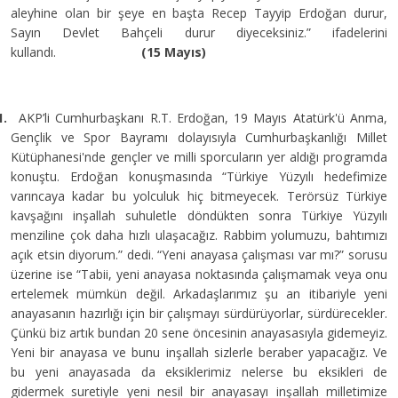
aleyhine olan bir şeye en başta Recep Tayyip Erdoğan durur,
Sayın Devlet Bahçeli durur diyeceksiniz.” ifadelerini
kullandı.
(15 Mayıs)
1.
AKP’li Cumhurbaşkanı R.T. Erdoğan, 19 Mayıs Atatürk'ü Anma,
Gençlik ve Spor Bayramı dolayısıyla Cumhurbaşkanlığı Millet
Kütüphanesi'nde gençler ve milli sporcuların yer aldığı programda
konuştu. Erdoğan konuşmasında “Türkiye Yüzyılı hedefimize
varıncaya kadar bu yolculuk hiç bitmeyecek. Terörsüz Türkiye
kavşağını inşallah suhuletle döndükten sonra Türkiye Yüzyılı
menziline çok daha hızlı ulaşacağız. Rabbim yolumuzu, bahtımızı
açık etsin diyorum.” dedi. “Yeni anayasa çalışması var mı?” sorusu
üzerine ise “Tabii, yeni anayasa noktasında çalışmamak veya onu
ertelemek mümkün değil. Arkadaşlarımız şu an itibariyle yeni
anayasanın hazırlığı için bir çalışmayı sürdürüyorlar, sürdürecekler.
Çünkü biz artık bundan 20 sene öncesinin anayasasıyla gidemeyiz.
Yeni bir anayasa ve bunu inşallah sizlerle beraber yapacağız. Ve
bu yeni anayasada da eksiklerimiz nelerse bu eksikleri de
gidermek suretiyle yeni nesil bir anayasayı inşallah milletimize