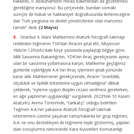
hakkının, II. Abdülhamid’in mirası bakımından da gözetilmesi
gerektiğine inanıyoruz. Bu çerçevede, bundan sonraki
süreçte de hukuk ve hakkaniyet doğrultusunda ilerleneceğine
dair Türk yargısına ve devlet yöneticilerine olan inancımız
tamdır” dedi.
(2 Mayıs)
İstanbul 4. İdare Mahkemesi Atatürk fotoğrafı takmayı
reddeden teğmenin TSK’dan ihracını iptal etti. Müyesser
Yıldız’ın 12Punto’daki köşe yazısında paylaştığı bilgiye göre,
Milli Savunma Bakanlığı’nın, YDK’nın ihraç gerekçesinin aynısı
olan bir savunma yollamasına karşın, Mahkeme geçtiğimiz
günlerde oybirliğiyle A.A.’nin ihraç işleminin iptali yönünde
karar aldı. Mahkemenin gerekçesinde, ihracın “orantılılık,
ölçülülük ve tipiklik kriterlerine uygun olmadığına” dikkat
çekilerek, “eyleme uygun disiplin cezası verilmesi gerekirken,
en ağır yaptırımın uygulandığı” vurgulandı.
2023’teki 10 Kasım
Atatürk’ü Anma Töreni’nde, “tarikatçı” olduğu belirtilen
Teğmen A.A.’nın yakasına Atatürk fotoğrafı takmak
istememesi üzerine yaşanan tartışmalarda bir grup teğmen,
A.A. ve onu destekleyen iki teğmene tepki göstermiş, yapılan
idari soruşturma neticesinde Kara Kuvvetleri Komutanlığı