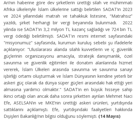
Arı’nın haberine göre dev şirketlerin ürettiği silah ve mühimmatı
Afrika ülkeleriyle İslam ülkelerine sattığı belirtilen SADAT’ın 2023
ve 2024 yıllarındaki matrah ve tahakkuk listesine, “Matrahsız”
yazıldı, şirket herhangi bir vergi beyanında bulunmadı. 2022
yılında ise SADAT’ın 3,2 milyon TL kazanç sağladığı ve 724 bin TL
vergi ödediği belirtilmişti. SADAT'ın resmi internet sayfasındaki
"misyonumuz" sayfasında, kurumun kuruluş sebebi şu ifadelerle
açıklanıyor: "Uluslararası alanda silahlı kuvvetlerin ve iç güvenlik
güçlerinin organizasyonu amacıyla, stratejik danışmanlık, özel
savunma ve güvenlik eğitimleri ile donatım alanlarında hizmet
vererek, İslam Ülkeleri arasında savunma ve savunma sanayi
işbirliği ortamı oluşturmak ve İslam Dünyasının kendine yeterli bir
askeri güç olarak da dünya süper güçleri arasındaki hak ettiği yeri
almasına yardımcı olmaktır." SADAT’ın en büyük hisseye sahip
ikinci ortağı olan ancak daha sonra şirketten ayrılan Mehmet Naci
Efe, ASELSAN’ın ve MKE’nin ürettiği askeri ürünleri, yurtdışında
sattıklarını açıklamıştı. Efe, yurtdışındaki faaliyetleri hakkında
Dışişleri Bakanlığı’nın bilgisi olduğunu söylemişti.
(14 Mayıs)