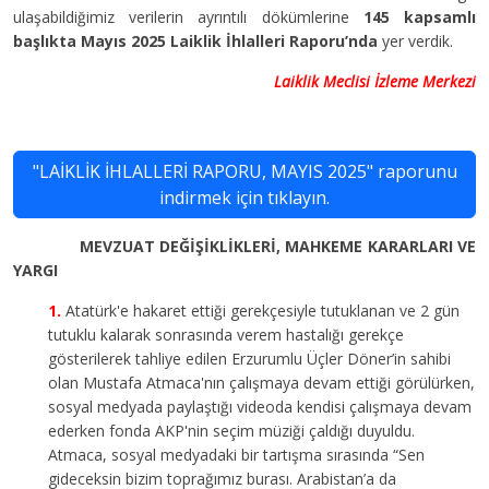
ulaşabildiğimiz verilerin ayrıntılı dökümlerine
145 kapsamlı
başlıkta Mayıs 2025 Laiklik İhlalleri Raporu’nda
yer verdik.
Laiklik Meclisi İzleme Merkezi
"LAİKLİK İHLALLERİ RAPORU, MAYIS 2025" raporunu
indirmek için tıklayın.
MEVZUAT DEĞİŞİKLİKLERİ, MAHKEME KARARLARI VE
YARGI
Atatürk'e hakaret ettiği gerekçesiyle tutuklanan ve 2 gün
tutuklu kalarak sonrasında verem hastalığı gerekçe
gösterilerek tahliye edilen Erzurumlu Üçler Döner’in sahibi
olan Mustafa Atmaca'nın çalışmaya devam ettiği görülürken,
sosyal medyada paylaştığı videoda kendisi çalışmaya devam
ederken fonda AKP'nin seçim müziği çaldığı duyuldu.
Atmaca, sosyal medyadaki bir tartışma sırasında “Sen
gideceksin bizim toprağımız burası. Arabistan’a da