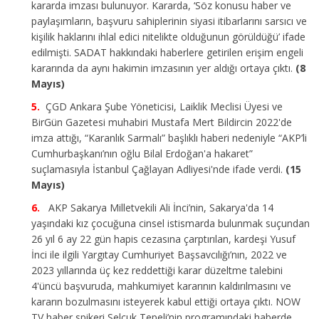
kararda imzası bulunuyor. Kararda, ‘Söz konusu haber ve
paylaşımların, başvuru sahiplerinin siyasi itibarlarını sarsıcı ve
kişilik haklarını ihlal edici nitelikte olduğunun görüldüğü’ ifade
edilmişti. SADAT hakkındaki haberlere getirilen erişim engeli
kararında da aynı hakimin imzasının yer aldığı ortaya çıktı.
(8
Mayıs)
ÇGD Ankara Şube Yöneticisi, Laiklik Meclisi Üyesi ve
BirGün Gazetesi muhabiri Mustafa Mert Bildircin 2022'de
imza attığı, “Karanlık Sarmalı” başlıklı haberi nedeniyle “AKP’li
Cumhurbaşkanı’nın oğlu Bilal Erdoğan'a hakaret”
suçlamasıyla İstanbul Çağlayan Adliyesi'nde ifade verdi.
(15
Mayıs)
AKP Sakarya Milletvekili Ali İnci’nin, Sakarya'da 14
yaşındaki kız çocuğuna cinsel istismarda bulunmak suçundan
26 yıl 6 ay 22 gün hapis cezasına çarptırılan, kardeşi Yusuf
İnci ile ilgili Yargıtay Cumhuriyet Başsavcılığı’nın, 2022 ve
2023 yıllarında üç kez reddettiği karar düzeltme talebini
4'üncü başvuruda, mahkumiyet kararının kaldırılmasını ve
kararın bozulmasını isteyerek kabul ettiği ortaya çıktı. NOW
TV haber spikeri Selçuk Tepeli’nin programındaki haberde