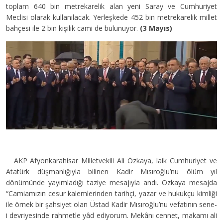
toplam 640 bin metrekarelik alan yeni Saray ve Cumhuriyet
Meclisi olarak kullanılacak. Yerleşkede 452 bin metrekarelik millet
bahçesi ile 2 bin kişilik cami de bulunuyor.
(3 Mayıs)
AKP Afyonkarahisar Milletvekili Ali Özkaya, laik Cumhuriyet ve
Atatürk düşmanlığıyla bilinen Kadir Mısıroğlu’nu ölüm yıl
dönümünde yayımladığı taziye mesajıyla andı. Özkaya mesajda
“Camiamızın cesur kalemlerinden tarihçi, yazar ve hukukçu kimliği
ile örnek bir şahsiyet olan Üstad Kadir Mısıroğlu’nu vefatının sene-
i devriyesinde rahmetle yâd ediyorum. Mekânı cennet, makamı ali