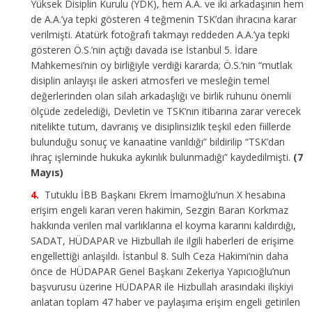
Yüksek Disiplin Kurulu (YDK), hem A.A. ve iki arkadaşının hem
de A.A.’ya tepki gösteren 4 teğmenin TSK’dan ihracına karar
verilmişti. Atatürk fotoğrafı takmayı reddeden A.A.’ya tepki
gösteren Ö.S.’nin açtığı davada ise İstanbul 5. İdare
Mahkemesi’nin oy birliğiyle verdiği kararda; Ö.S.’nin “mutlak
disiplin anlayışı ile askeri atmosferi ve mesleğin temel
değerlerinden olan silah arkadaşlığı ve birlik ruhunu önemli
ölçüde zedelediği, Devletin ve TSK’nın itibarına zarar verecek
nitelikte tutum, davranış ve disiplinsizlik teşkil eden fiillerde
bulunduğu sonuç ve kanaatine varıldığı” bildirilip “TSK’dan
ihraç işleminde hukuka aykırılık bulunmadığı” kaydedilmişti.
(7
Mayıs)
Tutuklu İBB Başkanı Ekrem İmamoğlu’nun X hesabına
erişim engeli kararı veren hakimin, Sezgin Baran Korkmaz
hakkında verilen mal varlıklarına el koyma kararını kaldırdığı,
SADAT, HÜDAPAR ve Hizbullah ile ilgili haberleri de erişime
engellettiği anlaşıldı. İstanbul 8. Sulh Ceza Hakimi’nin daha
önce de HÜDAPAR Genel Başkanı Zekeriya Yapıcıoğlu’nun
başvurusu üzerine HÜDAPAR ile Hizbullah arasındaki ilişkiyi
anlatan toplam 47 haber ve paylaşıma erişim engeli getirilen