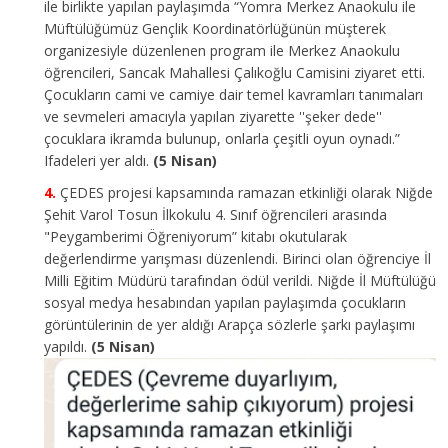
ile birlikte yapılan paylaşımda “Yomra Merkez Anaokulu ile
Müftülüğümüz Gençlik Koordinatörlüğünün müşterek
organizesiyle düzenlenen program ile Merkez Anaokulu
öğrencileri, Sancak Mahallesi Çalıkoğlu Camisini ziyaret etti.
Çocukların cami ve camiye dair temel kavramları tanımaları
ve sevmeleri amacıyla yapılan ziyarette ''şeker dede''
çocuklara ikramda bulunup, onlarla çeşitli oyun oynadı.”
Ifadeleri yer aldı.
(5 Nisan)
ÇEDES projesi kapsamında ramazan etkinliği olarak Niğde
Şehit Varol Tosun İlkokulu 4. Sınıf öğrencileri arasında
"Peygamberimi Öğreniyorum” kitabı okutularak
değerlendirme yarışması düzenlendi. Birinci olan öğrenciye İl
Milli Eğitim Müdürü tarafından ödül verildi. Niğde İl Müftülüğü
sosyal medya hesabından yapılan paylaşımda çocukların
görüntülerinin de yer aldığı Arapça sözlerle şarkı paylaşımı
yapıldı.
(5 Nisan)