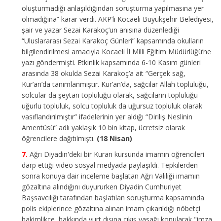
oluşturmadığı anlaşıldığından soruşturma yapılmasına yer
olmadığına” karar verdi. AKP’li Kocaeli Büyükşehir Belediyesi,
şair ve yazar Sezai Karakoç’un anısına düzenlediği
“Uluslararası Sezai Karakoç Günleri” kapsamında okulların
bilgilendirilmesi amacıyla Kocaeli İl Milli Eğitim Müdürlüğü’ne
yazı göndermişti. Etkinlik kapsamında 6-10 Kasım günleri
arasında 38 okulda Sezai Karakoç’a ait “Gerçek sağ,
Kur’an’da tanımlanmıştır. Kur’an’da, sağcılar Allah topluluğu,
solcular da şeytan topluluğu olarak, sağcıların topluluğu
uğurlu topluluk, solcu topluluk da uğursuz topluluk olarak
vasıflandırılmıştır” ifadelerinin yer aldığı “Diriliş Neslinin
Amentüsü” adlı yaklaşık 10 bin kitap, ücretsiz olarak
öğrencilere dağıtılmıştı.
(18 Nisan)
Ağrı Diyadin'deki bir Kuran kursunda imamın öğrencileri
darp ettiği video sosyal medyada paylaşıldı. Tepkilerden
sonra konuya dair inceleme başlatan Ağrı Valiliği imamın
gözaltına alındığını duyururken Diyadin Cumhuriyet
Başsavcılığı tarafından başlatılan soruşturma kapsamında
polis ekiplerince gözaltına alınan imam çıkarıldığı nöbetçi
hakimlikçe, hakkında yurt dışına çıkış yasağı konularak "imza