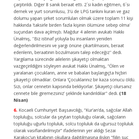
çarptırıldı. Diğer 8 sanık beraat etti. 2´si kadın eğitmen, 6´sı
dernek ve yurt sorumlusu, 3'ü de LPG tankını kuran ve gaz
dolumu yapan şirket sorumluları olmak üzere toplam 11 kişi
hakkında 'taksirle birden fazla kişinin ölümüne sebep olma'
suçundan dava açılmıştı. Mağdur 4 ailenin avukatı Hakkı
Ünalmış, ''Biz istinaf yoluyla bu insanların yeniden
değerlendirilmesini ve yargı önüne çıkartılmasını, beraat
edenlerin, beraatinin bozulmasını talep edeceğiz'' dedi.
Yargılama sürecinde ailelerin şikayetçi olmaktan
vazgeçirildiğini söyleyen avukat Hakkı Ünalmış, “Ölen ve
yaralanan çocukların, anne ve babaları başlangıçta hiçbiri
şikayetçi olmadılar. Onlara ‘Çocuklarınız bir kaza sonucu öldü.
Sizi, onlar cennetin kapısında bekliyorlar. Şikayetçi olursanız
cennete bile giremezsiniz’ şeklinde kandırıldılar" dedi.
(18
Nisan)
Kocaeli Cumhuriyet Başsavcılığı, “Kur’an’da, sağcılar Allah
topluluğu, solcular da şeytan topluluğu olarak, sağcıların
topluluğu uğurlu topluluk, solcu topluluk da uğursuz topluluk
olarak vasıflandırılmıştır” ifadelerinin yer aldığı Sezai
Karakoç’un kitabının okullara dağıtılmasına ilişkin “fiilin suç