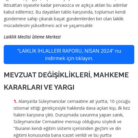
iktisattan siyasete kadar pervasızca ve açıkça atılan bu adımlar
kabul edilemez. Bu dayatılan tablo karşısında, toplumun kendi
gündemine sahip çıkarak başat gündemlerden biri olan laiklik
mücadelesini yükseltmesi acil ve yaşamsaldır.
Laiklik Meclisi İzleme Merkezi
"LAİKLİK İHLALLERİ RAPORU, NİSAN 2024" nu
indirmek için tıklayın.
MEVZUAT DEĞİŞİKLİKLERİ, MAHKEME
KARARLARI VE YARGI
Alanya’da Süleymancılar cemaatine ait yurtta, 10 çocuğu
istismar ettiği gerekçesiyle hakkında dava açılan kişi, ilk kez
hakim karşısına çıktı. Duruşmada savunma yapan sanık,
Süleymancılar Cemaatine mensup olduğunu söyledi ve
“Buranın kendi eğitim sistemi içerisinden geçtim ve din
eğitimi konusunda bana icazet verildi ve bu yurtta