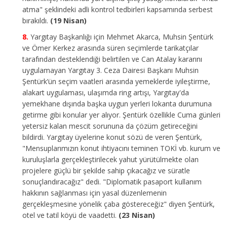
atma" şeklindeki adli kontrol tedbirleri kapsamında serbest
bırakıldı.
(19 Nisan)
Yargıtay Başkanlığı için Mehmet Akarca, Muhsin Şentürk
ve Ömer Kerkez arasında süren seçimlerde tarikatçılar
tarafından desteklendiği belirtilen ve Can Atalay kararını
uygulamayan Yargıtay 3. Ceza Dairesi Başkanı Muhsin
Şentürk’ün seçim vaatleri arasında yemeklerde iyileştirme,
alakart uygulaması, ulaşımda ring artışı, Yargıtay'da
yemekhane dışında başka uygun yerleri lokanta durumuna
getirme gibi konular yer alıyor. Şentürk özellikle Cuma günleri
yetersiz kalan mescit sorununa da çözüm getireceğini
bildirdi. Yargıtay üyelerine konut sözü de veren Şentürk,
"⁠Mensuplarımızın konut ihtiyacını teminen TOKİ vb. kurum ve
kuruluşlarla gerçekleştirilecek yahut yürütülmekte olan
projelere güçlü bir şekilde sahip çıkacağız ve süratle
sonuçlandıracağız" dedi. "Diplomatik pasaport kullanım
hakkının sağlanması için yasal düzenlemenin
gerçekleşmesine yönelik çaba göstereceğiz" diyen Şentürk,
otel ve tatil köyü de vaadetti.
(23 Nisan)