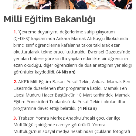
Milli Eğitim Bakanlığı
‘Çevreme duyarlıyım, değerlerime sahip çıkıyorum
(ÇEDES)’ kapsamında Ankara Mamak Ali Kuşçu İlkokulunda
birinci sınıf öğrencilerine kafalarına takke takılarak ezan
okutturularak ‘tekne orucu’ tutturuldu. Evrensel Gazetesi’nde
yer alan habere göre sınıfta yapılan etkinlikte bir öğrencinin
ezan okuduğu, diğer öğrencilerin de dualar ettiğinin yer aldığı
görüntüler kaydedildi.
(4 Nisan)
AKP’li Milli Eğitim Bakanı Yusuf Tekin, Ankara Mamak Fen
Lisesi’nde düzenlenen iftar programına katıldı. Mamak Fen
Lisesi Müdürü Hacer Baştürk'ün 18 Mart tarihindeki Mamak
Eğitim Yöneticileri Toplantısı'nda Yusuf Tekin'i okulun iftar
programına davet ettiği belirtildi.
(4 Nisan)
Trabzon Yomra Merkez Anaokulu’ndaki çocuklar İlçe
Müftülüğü işbirliğinde camiye götürüldü. Yomra
Müftülüğü’nün sosyal medya hesabından çcukların fotoğrafı