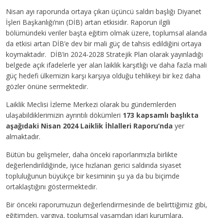
Nisan ayı raporunda ortaya çıkan üçüncü saldırı başlığı Diyanet
İşleri Başkanlığı’nın (DİB) artan etkisidir. Raporun ilgili
bölümündeki veriler başta eğitim olmak üzere, toplumsal alanda
da etkisi artan DİB’e dev bir mali güç de tahsis edildiğini ortaya
koymaktadır. DİB’in 2024-2028 Stratejik Plan olarak yayınladığı
belgede açık ifadelerle yer alan laiklik karşıtlığı ve daha fazla mali
güç hedefi ülkemizin karşı karşıya olduğu tehlikeyi bir kez daha
gözler önüne sermektedir.
Laiklik Meclisi İzleme Merkezi olarak bu gündemlerden
ulaşabildiklerimizin ayrıntılı dökümleri
173 kapsamlı başlıkta
aşağıdaki Nisan 2024 Laiklik İhlalleri Raporu’nda
yer
almaktadır.
Bütün bu gelişmeler, daha önceki raporlarımızla birlikte
değerlendirildiğinde, iyice hızlanan gerici saldırıda siyaset
topluluğunun büyükçe bir kesiminin şu ya da bu biçimde
ortaklaştığını göstermektedir.
Bir önceki raporumuzun değerlendirmesinde de belirttiğimiz gibi,
eğitimden, yargıya, toplumsal yaşamdan idari kurumlara,