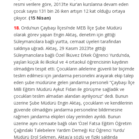
resmi verilere göre, 2013’te Kur’an kurslarına devam eden
çocuk sayısı 131 bin 26 iken artışın 12 kat olduğu ortaya
çıkıyor.
(15 Nisan)
Ordu’nun Çaybaşı İlçesi’nde MEB İlçe Şube Müdürü
olarak görev yapan Engin Aktaş, denetim için gittiği
Süleymancılara bağlı yurtta, cemaat üyeleri tarafından
saldırıya uğradı. Aktaş, 29 Kasım 2023’te gittiği
Süleymancılara bağlı Özel İlküvez Erkek Öğrenci Yurdu’nda,
yaşları küçük iki ilkokul ve 4 ortaokul öğrencisinin kaydının
olmadığını tespit etti. Çocukların ailelerine güvenli bir biçimde
teslim edilmesi için jandarma personelini arayarak ekip talep
eden şube müdürüne gelen jandarma personeli “Çaybaşı İlçe
Milli Eğitim Müdürü Aykut Fidan ile görüşme sağladık ve
çocukları teslim almadan alandan ayrılıyoruz” dedi. Bunun
üzerine Şube Müdürü Engin Aktaş, çocukların ve kendilerinin
güvende olmadığını jandarma personeline bildirmesine
rağmen jandarma ekipleri olay yerinden ayrıldı. Bunun
üzerine aynı cemaate bağlı olan ‘Özel Fatsa Eğitim Öğretim
Çağındaki Talebelere Yardım Derneği Kız Öğrenci Yurdu’
Müdürü Erol Sekmen, Aktaş’a sözlü ve fiziki saldırıda