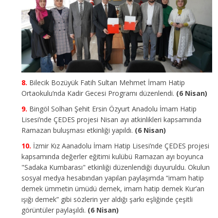
Bilecik Bozüyük Fatih Sultan Mehmet İmam Hatip
Ortaokulu’nda Kadir Gecesi Programı düzenlendi.
(6 Nisan)
Bingöl Solhan Şehit Ersin Özyurt Anadolu İmam Hatip
Lisesi’nde ÇEDES projesi Nisan ayı atkinlikleri kapsamında
Ramazan buluşması etkinliği yapıldı.
(6 Nisan)
İzmir Kız Aanadolu İmam Hatip Lisesi’nde ÇEDES projesi
kapsamında değerler eğitimi kulübü Ramazan ayı boyunca
"Sadaka Kumbarası" etkinliği düzenlendiği duyuruldu. Okulun
sosyal medya hesabından yapılan paylaşımda “imam hatip
demek ümmetin ümüdü demek, imam hatip demek Kur’an
ışığı demek” gibi sözlerin yer aldığı şarkı eşliğinde çeşitli
görüntüler paylaşıldı.
(6 Nisan)