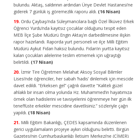
bulundu. Aktaş, saldırının ardından Ünye Devlet Hastanesi’ne
giderek 7 günlük iş göremezlik raporu aldı.
(16 Nisan)
Ordu Çaybaşı’nda Süleymancılara bağlı Özel İlküvez Erkek
Öğrenci Yurdu’nda kayıtsız çocuklar olduğunu tespit eden
MEB İlçe Şube Müdürü Engin Aktaş’ın darbedilmesine ilişkin
rapor hazırlandı. Raporda yurt personeli ve ilçe Milli Eğitim
Müdürü Aykut Fidan haksız bulundu. Fidan’ın yurtta kayıtsız
kalan çocukları ailelerine teslim etmemek için uğraştığı
belirtildi.
(17 Nisan)
İzmir Tire Öğretmen Melahat Aksoy Sosyal Bilimler
Lisesi’nde öğrenciler, her sabah ‘hadis’ dinlemek için mescide
davet edildi. “Erkeksen gel” çağrılı davette “Kaliteli güzel
ahlaklı bir insan olma yolunda Hz. Muhammed’in hayatımıza
örnek olan hadislerini ve tavsiyelerini öğrenmeye her gün ilk
teneffüste erkekler mescidine davetlisiniz.” sözleriyle çağrı
yapıldı.
(18 Nisan)
Milli Eğitim Bakanlığı, ÇEDES kapsamında düzenlenen
gerici uygulamaların projeye aykırı olduğunu belirtti. Birgün
Gazetesi’nin Cumhurbaşkanlığı İletişim Merkezi’ne (CİMER)