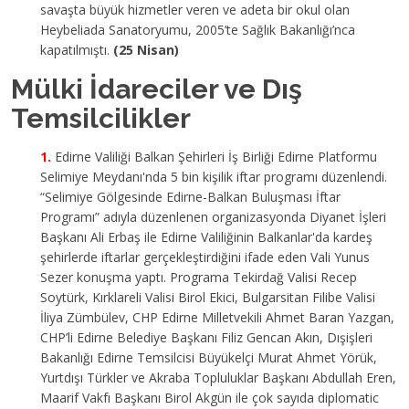
savaşta büyük hizmetler veren ve adeta bir okul olan
Heybeliada Sanatoryumu, 2005’te Sağlık Bakanlığı’nca
kapatılmıştı.
(25 Nisan)
Mülki İdareciler ve Dış
Temsilcilikler
Edirne Valiliği Balkan Şehirleri İş Birliği Edirne Platformu
Selimiye Meydanı'nda 5 bin kişilik iftar programı düzenlendi.
“Selimiye Gölgesinde Edirne-Balkan Buluşması İftar
Programı” adıyla düzenlenen organizasyonda Diyanet İşleri
Başkanı Ali Erbaş ile Edirne Valiliğinin Balkanlar'da kardeş
şehirlerde iftarlar gerçekleştirdiğini ifade eden Vali Yunus
Sezer konuşma yaptı. Programa Tekirdağ Valisi Recep
Soytürk, Kırklareli Valisi Birol Ekici, Bulgarsitan Filibe Valisi
İliya Zümbülev, CHP Edirne Milletvekili Ahmet Baran Yazgan,
CHP’li Edirne Belediye Başkanı Filiz Gencan Akın, Dışişleri
Bakanlığı Edirne Temsilcisi Büyükelçi Murat Ahmet Yörük,
Yurtdışı Türkler ve Akraba Topluluklar Başkanı Abdullah Eren,
Maarif Vakfı Başkanı Birol Akgün ile çok sayıda diplomatic