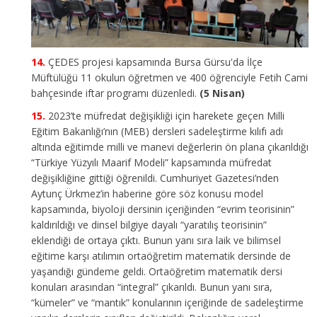
ÇEDES projesi kapsamında Bursa Gürsu'da İlçe
Müftülüğü 11 okulun öğretmen ve 400 öğrenciyle Fetih Cami
bahçesinde iftar programı düzenledi.
(5 Nisan)
2023’te müfredat değişikliği için harekete geçen Milli
Eğitim Bakanlığı’nın (MEB) dersleri sadeleştirme kılıfı adı
altında eğitimde milli ve manevi değerlerin ön plana çıkarıldığı
“Türkiye Yüzyılı Maarif Modeli” kapsamında müfredat
değişikliğine gittiği öğrenildi. Cumhuriyet Gazetesi’nden
Aytunç Ürkmez’in haberine göre söz konusu model
kapsamında, biyoloji dersinin içeriğinden “evrim teorisinin”
kaldırıldığı ve dinsel bilgiye dayalı “yaratılış teorisinin”
eklendiği de ortaya çıktı. Bunun yanı sıra laik ve bilimsel
eğitime karşı atılımın ortaöğretim matematik dersinde de
yaşandığı gündeme geldi. Ortaöğretim matematik dersi
konuları arasından “integral” çıkarıldı. Bunun yanı sıra,
“kümeler” ve “mantık” konularının içeriğinde de sadeleştirme