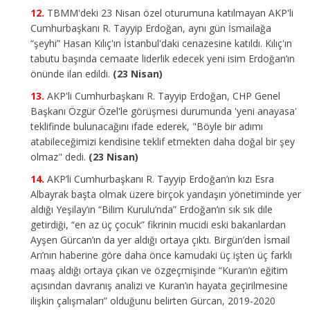
TBMM'deki 23 Nisan özel oturumuna katılmayan AKP'li
Cumhurbaşkanı R. Tayyip Erdoğan, aynı gün İsmailağa
“şeyhi” Hasan Kılıç'ın İstanbul'daki cenazesine katıldı. Kılıç'ın
tabutu başında cemaate liderlik edecek yeni isim Erdoğan’ın
önünde ilan edildi.
(23 Nisan)
AKP'li Cumhurbaşkanı R. Tayyip Erdoğan, CHP Genel
Başkanı Özgür Özel'le görüşmesi durumunda 'yeni anayasa'
teklifinde bulunacağını ifade ederek, "Böyle bir adımı
atabileceğimizi kendisine teklif etmekten daha doğal bir şey
olmaz" dedi.
(23 Nisan)
AKP’li Cumhurbaşkanı R. Tayyip Erdoğan’ın kızı Esra
Albayrak başta olmak üzere birçok yandaşın yönetiminde yer
aldığı Yeşilay’ın “Bilim Kurulu’nda” Erdoğan’ın sık sık dile
getirdiği, “en az üç çocuk” fikrinin mucidi eski bakanlardan
Ayşen Gürcan’ın da yer aldığı ortaya çıktı. Birgün’den İsmail
Arı’nın haberine göre daha önce kamudaki üç işten üç farklı
maaş aldığı ortaya çıkan ve özgeçmişinde “Kuran’ın eğitim
açısından davranış analizi ve Kuran’ın hayata geçirilmesine
ilişkin çalışmaları” olduğunu belirten Gürcan, 2019-2020