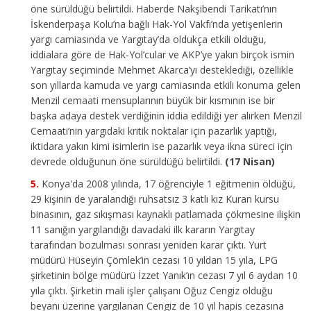
öne sürüldüğü belirtildi. Haberde Nakşibendi Tarikatı’nın
İskenderpaşa Kolu’na bağlı Hak-Yol Vakfı’nda yetişenlerin
yargı camiasında ve Yargıtay’da oldukça etkili olduğu,
iddialara göre de Hak-Yol’cular ve AKP’ye yakın birçok ismin
Yargıtay seçiminde Mehmet Akarca’yı desteklediği, özellikle
son yıllarda kamuda ve yargı camiasında etkili konuma gelen
Menzil cemaati mensuplarının büyük bir kısmının ise bir
başka adaya destek verdiğinin iddia edildiği yer alırken Menzil
Cemaati’nin yargıdaki kritik noktalar için pazarlık yaptığı,
iktidara yakın kimi isimlerin ise pazarlık veya ikna süreci için
devrede olduğunun öne sürüldüğü belirtildi.
(17 Nisan)
Konya'da 2008 yılında, 17 öğrenciyle 1 eğitmenin öldüğü,
29 kişinin de yaralandığı ruhsatsız 3 katlı kız Kuran kursu
binasının, gaz sıkışması kaynaklı patlamada çökmesine ilişkin
11 sanığın yargılandığı davadaki ilk kararın Yargıtay
tarafından bozulması sonrası yeniden karar çıktı. Yurt
müdürü Hüseyin Çömlek’in cezası 10 yıldan 15 yıla, LPG
şirketinin bölge müdürü İzzet Yanık’ın cezası 7 yıl 6 aydan 10
yıla çıktı. Şirketin mali işler çalışanı Oğuz Cengiz olduğu
beyanı üzerine yargılanan Cengiz de 10 yıl hapis cezasına