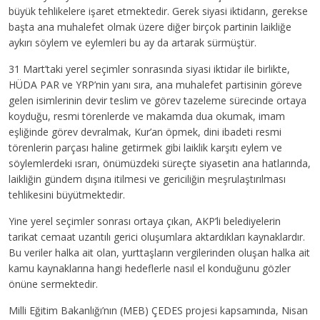
büyük tehlikelere işaret etmektedir. Gerek siyasi iktidarın, gerekse
başta ana muhalefet olmak üzere diğer birçok partinin laikliğe
aykırı söylem ve eylemleri bu ay da artarak sürmüştür.
31 Mart’taki yerel seçimler sonrasında siyasi iktidar ile birlikte,
HÜDA PAR ve YRP’nin yanı sıra, ana muhalefet partisinin göreve
gelen isimlerinin devir teslim ve görev tazeleme sürecinde ortaya
koyduğu, resmi törenlerde ve makamda dua okumak, imam
eşliğinde görev devralmak, Kur’an öpmek, dini ibadeti resmi
törenlerin parçası haline getirmek gibi laiklik karşıtı eylem ve
söylemlerdeki ısrarı, önümüzdeki süreçte siyasetin ana hatlarında,
laikliğin gündem dışına itilmesi ve gericiliğin meşrulaştırılması
tehlikesini büyütmektedir.
Yine yerel seçimler sonrası ortaya çıkan, AKP’li belediyelerin
tarikat cemaat uzantılı gerici oluşumlara aktardıkları kaynaklardır.
Bu veriler halka ait olan, yurttaşların vergilerinden oluşan halka ait
kamu kaynaklarına hangi hedeflerle nasıl el konduğunu gözler
önüne sermektedir.
Milli Eğitim Bakanlığı’nın (MEB) ÇEDES projesi kapsamında, Nisan