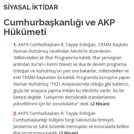
SİYASAL İKTİDAR
Cumhurbaşkanlığı ve AKP
Hükümeti
AKP’li Cumhurbaşkanı R. Tayyip Erdoğan, TBMM Başkanı
Numan Kurtulmuş tarafından Meclis'te düzenlenen
'Milletvekilleri ile İftar Programı'na katıldı. İftar yemeğinin
ardından Kur’an-ı Kerim tilaveti ve dua ile devam programa,
Erdoğan ve Kurtulmuş'un yanı sıra bakanlar, milletvekilleri ve
eski TBMM başkanları da katıldı. Programda konuşma yapan
Numan Kurtulmuş “1921 Anayasası’nda olduğu gibi katılımcı,
güçlü bir anayasa yapma imkânı bu Meclis’te vardır. Bu bir
fantezi değildir. Türkiye’nin demokratik standartlarının
yükseltilmesi için bir zorunluluktur” dedi.
(2 Nisan)
AKP’li Cumhurbaşkanı R. Tayyip Erdoğan
Cumhurbaşkanlığı Külliyesi Sergi Salonu’nda Emniyet,
Jandarma ve Sahil Güvenlik mensupları ve korucularla birlikte
iftar programına katıldı.
(3 Nisan)