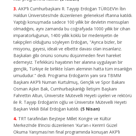
AKP’li Cumhurbaşkanı R. Tayyip Erdoğan TÜRGEV’in İbn
Haldun Üniversitesi’nde düzenlenen geleneksel iftarına katıldı.
Yaptığı konuşmada sadece 100 yıllık bir devletin mensupları
olmadığını, aynı zamanda bu coğrafyada 1000 yıllık bir cihan
imparatorluğunun, 1400 yıllık köklü bir medeniyetin de
takipçileri olduğunu söyleyen Erdoğan, "Ayrıca bizler, bir
misyonu, gayesi, ideali ve elbette davası olan insanlarız.
Başkaları gibi önünü sonunu düşünmeden fevri hareket
edemeyiz. Tefekkürü hayatının her alanına uygulayan bir
gençlik, Türkiye ile birlikte İslam aleminin hatta tüm insanlığın
umududur." dedi. Programa Erdoğan’ın yanı sıra TBMM
Başkanı AKP’li Numan Kurtulmuş, Gençlik ve Spor Bakanı
Osman Aşkın Bak, Cumhurbaşkanlığı İletişim Başkanı
Fahrettin Altun, Üniversite Mütevelli Heyeti üyeleri ve rektörü
ile R. Tayyip Erdoğan’ın oğlu ve Üniversite Mütevelli Heyeti
Başkan Vekili Bilal Erdoğan katıldı.
(5 Nisan)
TRT tarafından Beştepe Millet Kongre ve Kültür
Merkezi’nde 8’incisi düzenlenen 'Kur’an-ı Kerim’i Güzel
Okuma Yarışması'nın final programında konuşan AKP’li