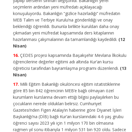
yapılıp derslerin sınıfları değiştirildi. Bakanlığın yerel
seçimlerin ardından yeni müfredatı açıklayacağı
konuşuluyordu. Bakanlığın “gizlice hazırladığı” müfredatın
MEB Talim ve Terbiye Kurulu’na gönderildiği ve onay
beklendiği öğrenildi. Bununla birlikte kuruldan daha onay
çıkmadan yeni müfredat kapsamında ders kitaplarının
hazırlanması çalışmalarının da tamamlandığı kaydedildi.
(12
Nisan)
ÇEDES projesi kapsamında Başakşehir Mevlana İlkokulu
öğrencilerine değerler eğitimi adı altında Kur’an kursu
öğreticisi tarafından bayramlaşma programı düzenlendi.
(13
Nisan)
Milli Eğitim Bakanlığı okulöncesi eğitim istatistiklerine
göre 85 bin 842 öğrencinin MEB’e bağlı olmayan özel
kurumların kurslarına devam ettiği bilgisi paylaşılırken bu
çocukların nerede oldukları belirsiz. Cumhuriyet
Gazetesi’nden Figen Atalay’ın haberine göre Diyanet İşleri
Başkanlığı’na (DİB) bağlı Kur’an kurslarındaki 4-6 yaş grubu
öğrenci sayısı 2023 yılı için 1 milyon 170 bin olmasına
ragmen yıl sonu itibarıyla 1 milyon 531 bin 920 oldu. Sadece