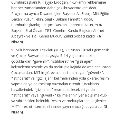
Cumhurbaşkanı R. Tayyip Erdoğan, "Kur-an’ın rehberliğine
her her zamankinden daha çok ihtiyacımız var” dedi.
Programa ayrıca Diyanet İşleri Başkanı Ali Erbaş, Milli Eğitim
Bakanı Yusuf Tekin, Sağlık Bakanı Fahrettin Koca,
Cumhurbaşkanlığı İletişim Başkanı Fahrettin Altun, YÖK
Başkanı Erol Özvar, TRT Yönetim Kurulu Başkanı Ahmet
Albayrak ve TRT Genel Müdürü Zahid Sobacı katıldı.
(6
Nisan)
Milli İstihbarat Teşkilatı (MİT), 23 Nisan Ulusal Egemenlik
ve Çocuk Bayramı dolayısıyla 5-14 yaş arasındaki
çocuklardan "güvenlik", "istihbarat" ve "gizli ajan"
kelimelerini resimle ya da mektupla kağıda dökmelerini istedi.
Çocuklardan, MİT'in görev alanını tanımlayan "güvenlik",
"istihbarat" ve "gizli ajan" kelimelerinden yola çıkarak resim
yapmaları ya da mektup yazmaları istendi. Çocukların
hayallerindeki "gizli ajanı" resmedebilecekleri ya da
"istihbarat" veya "güvenlik" kelimelerinin yer aldığı mektup
yazabilecekleri belirtildi. Resim ve mektuplardan seçilenler
MİT'in resmi internet sitesinde yayınlanacağı duyuruldu.
(8
Nisan)