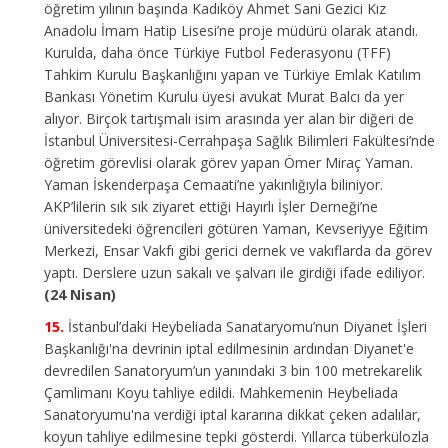
öğretim yılının başında Kadıköy Ahmet Sani Gezici Kız
Anadolu İmam Hatip Lisesi’ne proje müdürü olarak atandı.
Kurulda, daha önce Türkiye Futbol Federasyonu (TFF)
Tahkim Kurulu Başkanlığını yapan ve Türkiye Emlak Katılım
Bankası Yönetim Kurulu üyesi avukat Murat Balcı da yer
alıyor. Birçok tartışmalı isim arasında yer alan bir diğeri de
İstanbul Üniversitesi-Cerrahpaşa Sağlık Bilimleri Fakültesi’nde
öğretim görevlisi olarak görev yapan Ömer Miraç Yaman.
Yaman İskenderpaşa Cemaati’ne yakınlığıyla biliniyor.
AKP’lilerin sık sık ziyaret ettiği Hayırlı İşler Derneği’ne
üniversitedeki öğrencileri götüren Yaman, Kevseriyye Eğitim
Merkezi, Ensar Vakfı gibi gerici dernek ve vakıflarda da görev
yaptı. Derslere uzun sakalı ve şalvarı ile girdiği ifade ediliyor.
(24 Nisan)
İstanbul’daki Heybeliada Sanataryomu’nun Diyanet İşleri
Başkanlığı'na devrinin iptal edilmesinin ardından Diyanet'e
devredilen Sanatoryum’un yanındaki 3 bin 100 metrekarelik
Çamlimanı Koyu tahliye edildi. Mahkemenin Heybeliada
Sanatoryumu'na verdiği iptal kararına dikkat çeken adalılar,
koyun tahliye edilmesine tepki gösterdi. Yıllarca tüberkülozla