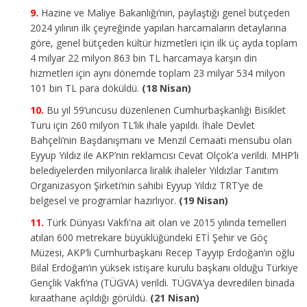
Hazine ve Maliye Bakanlığı’nın, paylaştığı genel bütçeden
2024 yılının ilk çeyreğinde yapılan harcamaların detaylarına
göre, genel bütçeden kültür hizmetleri için ilk üç ayda toplam
4 milyar 22 milyon 863 bin TL harcamaya karşın din
hizmetleri için aynı dönemde toplam 23 milyar 534 milyon
101 bin TL para döküldü.
(18 Nisan)
Bu yıl 59’uncusu düzenlenen Cumhurbaşkanlığı Bisiklet
Turu için 260 milyon TL’lik ihale yapıldı. İhale Devlet
Bahçeli’nin Başdanışmanı ve Menzil Cemaati mensubu olan
Eyyup Yıldız ile AKP’nin reklamcısı Cevat Olçok’a verildi. MHP’li
belediyelerden milyonlarca liralık ihaleler Yıldızlar Tanıtım
Organizasyon Şirketi’nin sahibi Eyyup Yıldız TRT’ye de
belgesel ve programlar hazırlıyor.
(19 Nisan)
Türk Dünyası Vakfı'na ait olan ve 2015 yılında temelleri
atılan 600 metrekare büyüklüğündeki ETİ Şehir ve Göç
Müzesi, AKP’li Cumhurbaşkanı Recep Tayyip Erdoğan’ın oğlu
Bilal Erdoğan’ın yüksek istişare kurulu başkanı olduğu Türkiye
Gençlik Vakfı’na (TÜGVA) verildi. TÜGVA’ya devredilen binada
kıraathane açıldığı görüldü.
(21 Nisan)