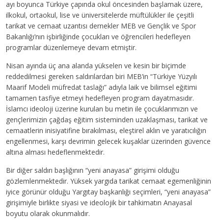
ayı boyunca Türkiye çapında okul öncesinden başlamak üzere,
ilkokul, ortaokul, lise ve üniversitelerde müftülükler ile çeşitli
tarikat ve cemaat uzantısı dernekler MEB ve Gençlik ve Spor
Bakanlığı’nın işbirliğinde çocukları ve öğrencileri hedefleyen
programlar düzenlemeye devam etmiştir.
Nisan ayında üç ana alanda yükselen ve kesin bir biçimde
reddedilmesi gereken saldırılardan biri MEB’in “Türkiye Yüzyılı
Maarif Modeli müfredat taslağı” adıyla laik ve bilimsel eğitimi
tamamen tasfiye etmeyi hedefleyen program dayatmasıdır.
İslamcı ideoloji üzerine kurulan bu metin ile çocuklarımızın ve
gençlerimizin çağdaş eğitim sisteminden uzaklaşması, tarikat ve
cemaatlerin inisiyatifine bırakılması, eleştirel aklın ve yaratıcılığın
engellenmesi, karşı devrimin gelecek kuşaklar üzerinden güvence
altına alması hedeflenmektedir.
Bir diğer saldırı başlığının “yeni anayasa” girişimi olduğu
gözlemlenmektedir. Yüksek yargıda tarikat cemaat egemenliğinin
iyice görünür olduğu Yargıtay başkanlığı seçimleri, “yeni anayasa”
girişimiyle birlikte siyasi ve ideolojik bir tahkimatın Anayasal
boyutu olarak okunmalıdır.