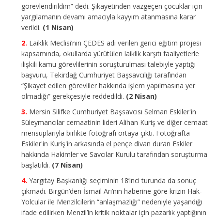
görevlendirildim” dedi. Şikayetinden vazgeçen çocuklar için
yargılamanın devamı amacıyla kayyım atanmasına karar
verildi.
(1 Nisan)
Laiklik Meclisi’nin ÇEDES adı verilen gerici eğitim projesi
kapsamında, okullarda yürütülen laiklik karşıtı faaliyetlerle
ilişkili kamu görevlilerinin soruşturulması talebiyle yaptığı
başvuru, Tekirdağ Cumhuriyet Başsavcılığı tarafından
“Şikayet edilen görevliler hakkında işlem yapılmasına yer
olmadığı” gerekçesiyle reddedildi.
(2 Nisan)
Mersin Silifke Cumhuriyet Başsavcısı Selman Eskiler'in
Süleymancılar cemaatinin lideri Alihan Kuriş ve diğer cemaat
mensuplarıyla birlikte fotoğrafı ortaya çıktı. Fotoğrafta
Eskiler'in Kuriş'in arkasında el pençe divan duran Eskiler
hakkında Hakimler ve Savcılar Kurulu tarafından soruşturma
başlatıldı.
(7 Nisan)
Yargıtay Başkanlığı seçiminin 18’inci turunda da sonuç
çıkmadı. Birgün’den İsmail Arı’nın haberine göre krizin Hak-
Yolcular ile Menzilcilerin “anlaşmazlığı” nedeniyle yaşandığı
ifade edilirken Menzil’in kritik noktalar için pazarlık yaptığının